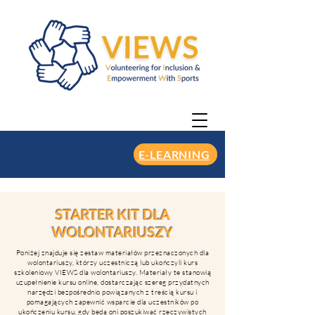
E-LEARNING
STARTER KIT DLA
WOLONTARIUSZY
Poniżej znajduje się zestaw materiałów przeznaczonych dla
wolontariuszy, którzy uczestniczą lub ukończyli kurs
szkoleniowy VIEWS dla wolontariuszy. Materiały te stanowią
uzupełnienie kursu online, dostarczając szereg przydatnych
narzędzi bezpośrednio powiązanych z treścią kursu i
pomagających zapewnić wsparcie dla uczestników po
ukończeniu kursu, gdy będą oni poszukiwać rzeczywistych