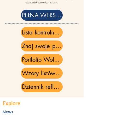
stanowisk wolontariackich.
PEŁNA WERSJA POLSKA
Lista kontrolna przygotowań przed wolontariatem
Znaj swoje prawa – krótki przewodnik (przegląd UE)
Portfolio Wolontariusza
Wzory listów z prośbą o przystosowanie
Dziennik refleksji na temat doświadczeń wolontariackich
Explore
News